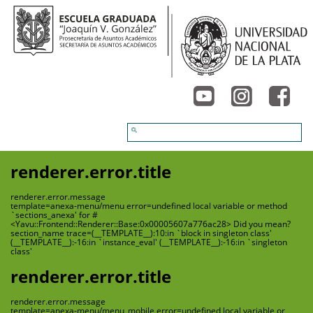
renderer.error.title
renderer.error.message
template=anexa-menu/menu error=undefined local variable or method
`sections_anexa' for #
<Yavu::Frontend::Renderer::Base:0x00005607a776ac28> Did you mean?
section_name trace=(__TEMPLATE__):10:in `block in singleton class'
(__TEMPLATE__):-16:in `instance_eval' (__TEMPLATE__):-16:in `singleton
class'
renderer.error.title
renderer.error.message
template=anexa-menu/menu_mobile error=undefined local variable or