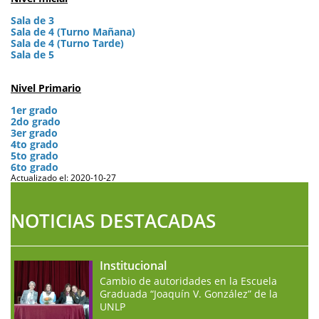
Sala de 3
Sala de 4 (Turno Mañana)
Sala de 4 (Turno Tarde)
Sala de 5
Nivel Primario
1er grado
2do grado
3er grado
4to grado
5to grado
6to grado
Actualizado el: 2020-10-27
NOTICIAS DESTACADAS
Institucional
Cambio de autoridades en la Escuela
Graduada “Joaquín V. González” de la
UNLP