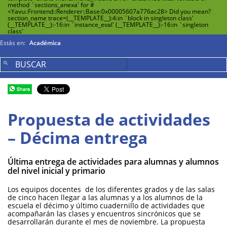
method `sections_anexa' for #
<Yavu::Frontend::Renderer::Base:0x00005607a776ac28> Did you mean?
section_name trace=(__TEMPLATE__):4:in `block in singleton class'
(__TEMPLATE__):-16:in `instance_eval' (__TEMPLATE__):-16:in `singleton
class'
Estás en:
Académica
Propuesta de actividades
– Décima entrega
Última entrega de actividades para alumnas y alumnos
del nivel inicial y primario
Los equipos docentes de los diferentes grados y de las salas
de cinco hacen llegar a las alumnas y a los alumnos de la
escuela el décimo y último cuadernillo de actividades que
acompañarán las clases y encuentros sincrónicos que se
desarrollarán durante el mes de noviembre. La propuesta